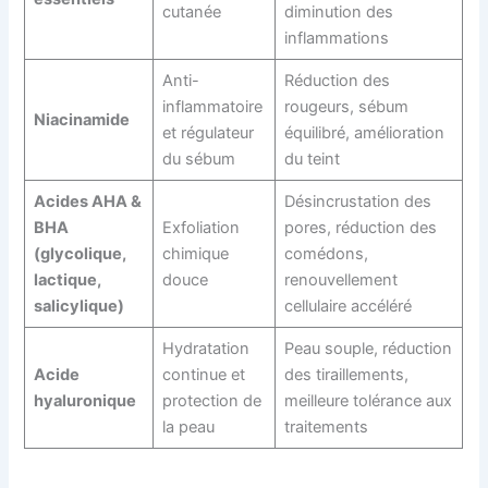
cutanée
diminution des
inflammations
Anti-
Réduction des
inflammatoire
rougeurs, sébum
Niacinamide
et régulateur
équilibré, amélioration
du sébum
du teint
Acides AHA &
Désincrustation des
BHA
Exfoliation
pores, réduction des
(glycolique,
chimique
comédons,
lactique,
douce
renouvellement
salicylique)
cellulaire accéléré
Hydratation
Peau souple, réduction
Acide
continue et
des tiraillements,
hyaluronique
protection de
meilleure tolérance aux
la peau
traitements