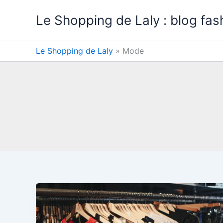
Aller
Le Shopping de Laly : blog fas
au
contenu
Le Shopping de Laly
»
Mode