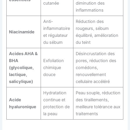
cutanée
diminution des
inflammations
Anti-
Réduction des
inflammatoire
rougeurs, sébum
Niacinamide
et régulateur
équilibré, amélioration
du sébum
du teint
Acides AHA &
Désincrustation des
BHA
Exfoliation
pores, réduction des
(glycolique,
chimique
comédons,
lactique,
douce
renouvellement
salicylique)
cellulaire accéléré
Hydratation
Peau souple, réduction
Acide
continue et
des tiraillements,
hyaluronique
protection de
meilleure tolérance aux
la peau
traitements